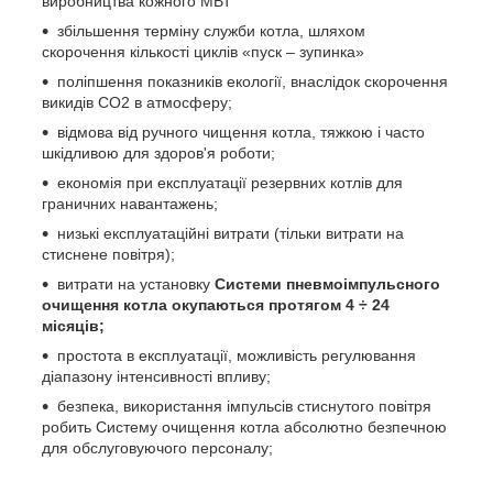
виробництва кожного МВт
збільшення терміну служби котла, шляхом
скорочення кількості циклів «пуск – зупинка»
поліпшення показників екології, внаслідок скорочення
викидів СО2 в атмосферу;
відмова від ручного чищення котла, тяжкою і часто
шкідливою для здоров'я роботи;
економія при експлуатації резервних котлів для
граничних навантажень;
низькі експлуатаційні витрати (тільки витрати на
стиснене повітря);
витрати на установку
Системи пневмоімпульсного
очищення котла окупаються протягом 4 ÷ 24
місяців;
простота в експлуатації, можливість регулювання
діапазону інтенсивності впливу;
безпека, використання імпульсів стиснутого повітря
робить Систему очищення котла абсолютно безпечною
для обслуговуючого персоналу;