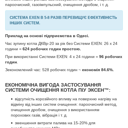
пароочисний, газоімпульсний, очищення дробом, і т. д.
СИСТЕМА EXEN В 5-8 РАЗІВ ПЕРЕВИЩУЄ ЕФЕКТИВНІСТЬ
ІНШИХ СИСТЕМ
.
Приклад на основі підприємства в Одесі.
Час зупину котла ДКВр-20 за рік без Системи EXEN: 26 x 24
години =
624 робочих годин простою.
При використанні Системи EXEN: 4 x 24 години =
96 робочих
годин
.
Зекономлений час: 528 робочих годин ~
економія 84.6%.
ЕКОНОМІЧНА ВИГОДА ЗАСТОСУВАННЯ
СИСТЕМИ ОЧИЩЕННЯ КОТЛА ПІУ ЭКСЕН™:
відсутність корозійного впливу на поверхню нагріву на
відміну від інших систем очищення: пароочисний метод,
очищення дробом, очищення з використанням
порохових газів, вібрація і т. д.
зменшення витрати палива на 15-20% для