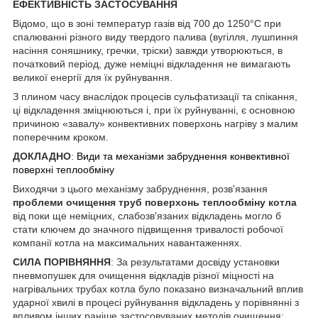
ЕФЕКТИВНІСТЬ ЗАСТОСУВАННЯ
Відомо, що в зоні температур газів від 700 до 1250°C при
спалюванні різного виду твердого палива (вугілля, лушпиння
насіння соняшнику, гречки, тріски) завжди утворюються, в
початковий період, дуже неміцні відкладення не вимагають
великої енергії для їх руйнування.
З плином часу внаслідок процесів сульфатизації та спікання,
ці відкладення зміцнюються і, при їх руйнуванні, є основною
причиною «завалу» конвективних поверхонь нагріву з малим
поперечним кроком.
ДОКЛАДНО
:
Види та механізми забруднення конвективної
поверхні теплообміну
Виходячи з цього механізму забруднення, розв'язання
проблеми очищення труб поверхонь теплообміну котла
від поки ще неміцних, слабозв'язаних відкладень могло б
стати ключем до значного підвищення тривалості робочої
компанії котла на максимальних навантаженнях.
СИЛА ПОРІВНЯННЯ
: За результатами досвіду установки
пневмопушек для очищення відкладів різної міцності на
нагрівальних трубах котла було показано визначальний вплив
ударної хвилі в процесі руйнування відкладень у порівнянні з
впливом інших раніше застосовуваних методів очищення: