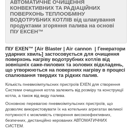
АВТОМАТИЧНЕ ОЧИЩЕННЯ
КОНВЕКТИВНИХ ТА РАДІАЦІЙНИХ
ПОВЕРХОНЬ ТЕПЛООБМІНУ
ВОДОТРУБНИХ КОТЛІВ
від шлакування
продуктами згоряння палива на основі
ПІУ ЕКСЕН™
ПІУ EXEN
™
[Air Blaster | Air cannon | Генератори
ударних хвиль]
застосовується для очищення
поверхонь нагріву водотрубних котлів від
зовнішніх саже-пилових та золових відкладень,
що утворюються на поверхнях нагріву в процесі
спалювання твердих та рідких палив.
Кількість пневмоімпульсних пристроїв EXEN для створення
Системи очищення котла залежить від розміру та конструкції
котла, а також від виду палива.
Основною перевагою пневмоімпульсних пристроїв, що
дозволяє використовувати їх на котельних агрегатах великої
потужності є можливість створення високоефективних,
безпечних, дистанційно керованих АВТОМАТИЧНИХ
СИСТЕМ.