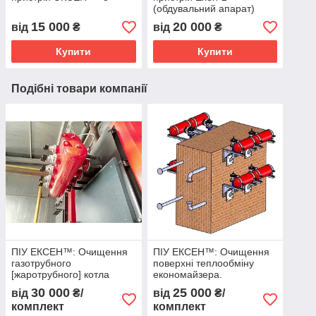
(обдувальний апарат)
15 000
20 000
від
₴
від
₴
Купити
Купити
Подібні товари компанії
ПІУ ЕКСЕН™: Очищення
ПІУ ЕКСЕН™: Очищення
газотрубного
поверхні теплообміну
[жаротрубного] котла
економайзера.
30 000
25 000
від
₴/
від
₴/
комплект
комплект