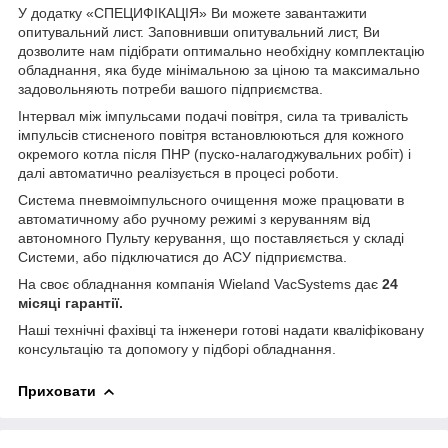
У додатку «СПЕЦИФІКАЦІЯ» Ви можете завантажити
опитувальний лист. Заповнивши опитувальний лист, Ви
дозволите нам підібрати оптимально необхідну комплектацію
обладнання, яка буде мінімальною за ціною та максимально
задовольняють потреби вашого підприємства.
Інтервал між імпульсами подачі повітря, сила та тривалість
імпульсів стисненого повітря встановлюються для кожного
окремого котла після ПНР (пуско-налагоджувальних робіт) і
далі автоматично реалізується в процесі роботи.
Система пневмоімпульсного очищення може працювати в
автоматичному або ручному режимі з керуванням від
автономного Пульту керування, що поставляється у складі
Системи, або підключатися до АСУ підприємства.
На своє обладнання компанія Wieland VacSystems дає
24
місяці гарантії.
Наші технічні фахівці та інженери готові надати кваліфіковану
консультацію та допомогу у підборі обладнання.
Приховати