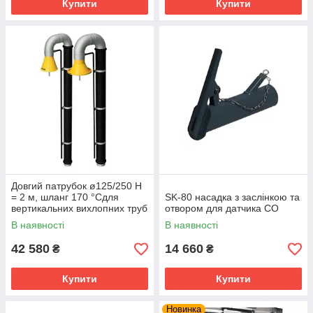
Купити
Купити
Довгий патрубок ø125/250 H
= 2 м, шланг 170 °Cдля
SK-80 насадка з заслінкою та
вертикальних вихлопних труб
отвором для датчика CO
В наявності
В наявності
42 580
14 660
₴
₴
Купити
Купити
Новинка