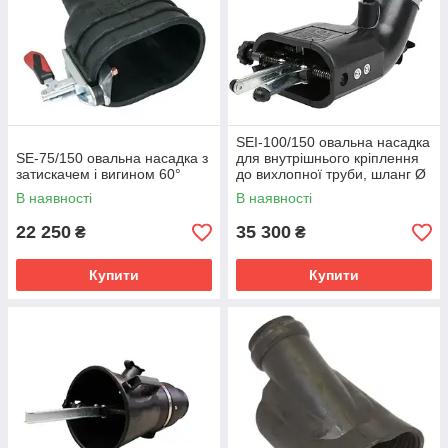
Дозволяють швидко під'єднати чи від'єднати шланг.
Подвійні насадки (позиціонери)
: Для автомобілів із
двома вихлопними трубами.
Конструктивні особливості
Висока термостійкість:
Матеріали розраховані на
контакт з гарячим металом та вихлопними газами.
SEI-100/150 овальна насадка
Тип з'єднання:
Найчастіше працюють у парі з
SE-75/150 овальна насадка з
для внутрішнього кріплення
високотемпературним шлангом діаметром від 75 до
затискачем і вигином 60°
до вихлопної труби, шланг Ø
150 мм.
100 мм
В наявності
В наявності
Універсальність:
Завдяки конусній формі або
22 250
35 300
₴
₴
регульованим затискачам, одна насадка може
підходити до труб різного діаметра.
Купити
Купити
ТАБЛИЦЯ РОЗМІРІВ ШЛАНГУ
Ø mm
Ø mm
Ø mm
Ø mm
Ø mm
Ø mm