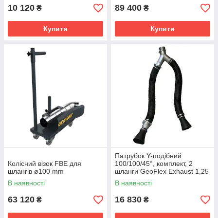
10 120
89 400
₴
₴
Купити
Купити
Патрубок Y-подібний
Колісний візок FBE для
100/100/45°, комплект, 2
шлангів ø100 mm
шланги GeoFlex Exhaust 1,25
м, ø100
В наявності
В наявності
63 120
16 830
₴
₴