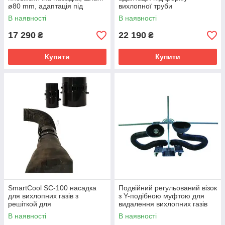
ø80 mm, адаптація під
вихлопної труби
форму вихлопної труби
В наявності
В наявності
17 290
22 190
₴
₴
Купити
Купити
SmartCool SC-100 насадка
Подвійний регульований візок
для вихлопних газів з
з Y-подібною муфтою для
решіткой для
видалення вихлопних газів
охолодувального повітря
В наявності
В наявності