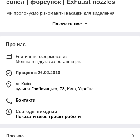
cопел | форсунок | Exhaust nozzles
Ми пропонуємо різноманітні насадки для видалення
вихлопних газів, наприклад, у автомайстернях або інших
Показати все
місцях, де необхідно завести автомобіль у закритому
приміщенні.
Різні насадки адаптовані до різних розмірів автомобілів/
Про нас
вихлопних труб, а також до потреб СТО та її працівників.
Сьогодні це завдання ускладнюється тим, що виробники
Рейтинг не сформований
автомобілів пропонують безліч різних автомобілів з великою
Менше 5 відгуків за останній рік
різноманітністю конструкцій вихлопних труб.
Працює з 26.02.2010
Насадки доступні з демпфером або без нього, можуть
монтуватися за допомогою швидкороз'ємних з'єднань,
м. Київ
кріпитися до балансирів,
канальних канальних
вулиця Глибочицька, 73, Київ, Україна
повітряпроводів і шлангових котушок
.
Контакти
Якщо ви не знайшли потрібну вам насадку в нашому
Сьогодні вихідний
асортименті, повідомте нам про це.
Показати весь графік роботи
Про нас