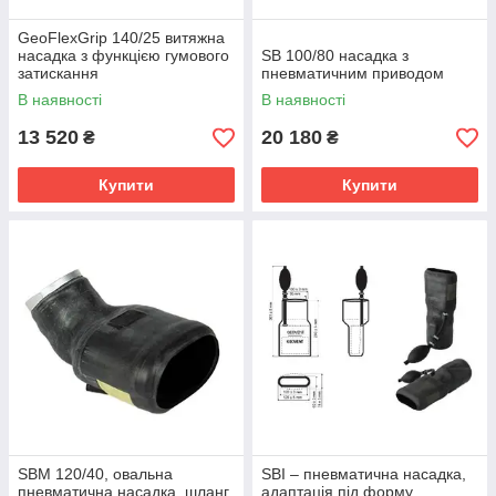
GeoFlexGrip 140/25 витяжна
насадка з функцією гумового
SB 100/80 насадка з
затискання
пневматичним приводом
В наявності
В наявності
13 520
20 180
₴
₴
Купити
Купити
SBM 120/40, овальна
SBI – пневматична насадка,
пневматична насадка, шланг
адаптація під форму