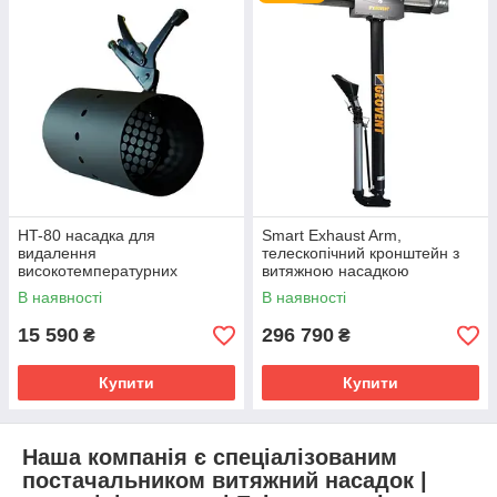
HT-80 насадка для
Smart Exhaust Arm,
видалення
телескопічний кронштейн з
високотемпературних
витяжною насадкою
вихлопних газів
В наявності
В наявності
15 590
296 790
₴
₴
Купити
Купити
Наша компанія є спеціалізованим
постачальником витяжний насадок |