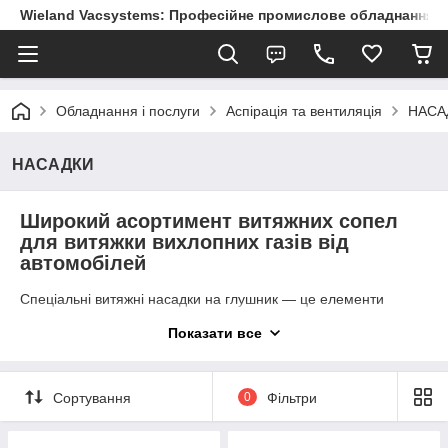
Wieland Vacsystems: Професійне промислове обладнання
Обладнання і послуги
Аспірація та вентиляція
НАСА
НАСАДКИ
Широкий асортимент витяжних сопел
для витяжки вихлопних газів від
автомобілей
Спеціальні витяжні насадки на глушник — це елементи
системи вентиляції, які
надіваються на вихлопну трубу
Показати все
автомобіля для безпечного відведення небезпечних газів (у
т.ч. чадного газу СО) за межі приміщення (СТО, гаража) без
забруднення повітря всередині.
Сортування
0
Фільтри
Типи витяжних насадок
Гумові/силіконові (термостійкі) конусні насадки: