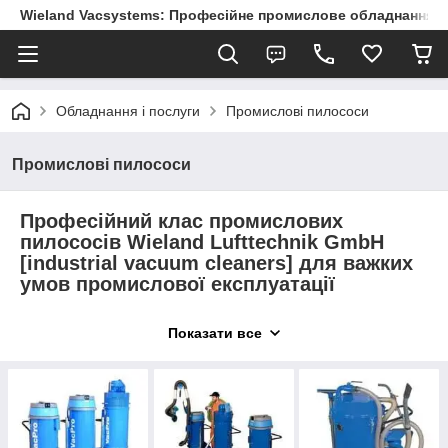
Wieland Vacsystems: Професійне промислове обладнання
Обладнання і послуги
Промислові пилососи
Промислові пилососи
Професійний клас промислових
пилососів Wieland Lufttechnik GmbH
[industrial vacuum cleaners] для важких
умов промислової експлуатації
Промислові пилососи Wieland Lufttechnik GmbH розроблені
Показати все
для прибирання промислових підприємств, мають високу
силу всмоктування, ступінь фільтрації, високу продуктивність
та великий вибір
аксесуарів
для потреб пило прибирання.
Налагоджена з роками конструкція вакуумних агрегатів має
тривалий життєвий цикл, що вимірюється десятиліттями.
Для небезпечних типів пилу та роботи з