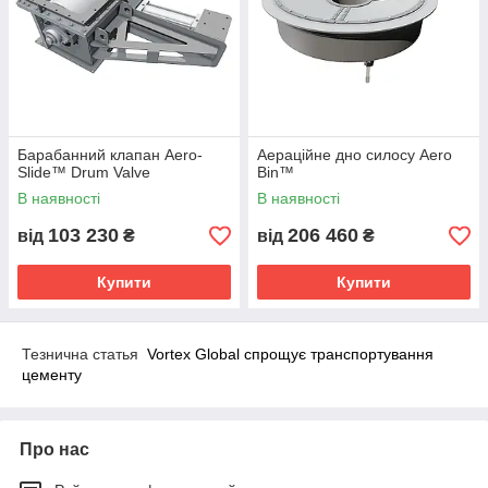
Барабанний клапан Aero-
Аераційне дно силосу Aero
Slide™ Drum Valve
Bin™
В наявності
В наявності
103 230
206 460
від
₴
від
₴
Купити
Купити
Тезнична статья
Vortex Global спрощує транспортування
цементу
Про нас