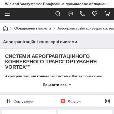
Wieland Vacsystems: Професійне промислове обладнання
Обладнання і послуги
Аерогравітаційні конвеєрні систе
Аерогравітаційні конвеєрні системи
СИСТЕМИ АЕРОГРАВІТАЦІЙНОГО
КОНВЕЄРНОГО ТРАНСПОРТУВАННЯ
VORTEX™
Аерогравітаційні конвеєрні системи Vortex
призначені
для транспортування пилоподібних, порошкоподібних або
Показати все
пластівцеподібних матеріалів під дією сили тяжіння по
низхідному схилу аерожолоба.
Вони можуть бути встановлені на дні силосу (бункера,
Сортування
0
Фільтри
контейнера) для зберігання або закріплені певним шляхом
для аеро-гравітаційного транспортування матеріалу
всередині заводу.