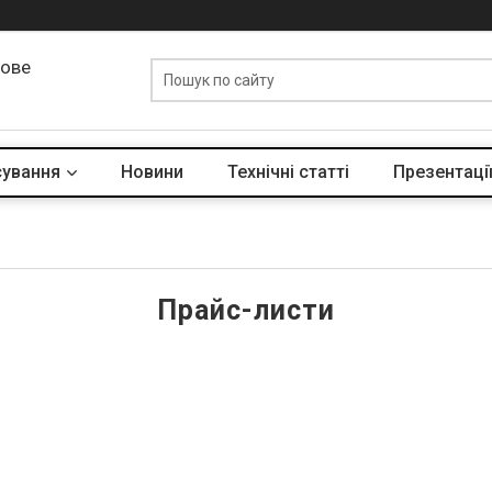
лове
сування
Новини
Технічні статті
Презентації
Прайс-листи