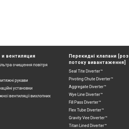
 и вентиляция
Перекидні клапани [ро
потоку вивантаження]
ільтра очищення повітря
Seal Tite Diverter™
Pivoting Chute Diverter™
витяжні рукави
Aggregate Diverter™
раційні установки
Wye Line Diverter™
жної вентиляції вихлопних
Fill Pass Diverter™
Flex Tube Diverter™
Gravity Vee Diverter™
Titan Lined Diverter™