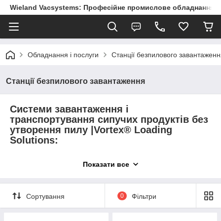
Wieland Vacsystems: Професійне промислове обладнання
Обладнання і послуги
Станції безпилового завантаженн
Станції безпилового завантаження
Системи завантаження і
транспортування сипучих продуктів без
утворення пилу |Vortex® Loading
Solutions:
Системи завантаження Vortex®:
забезпечують швидкий і
Показати все
стабільний потік матеріалу під час завантаження сухих/
сипучих матеріалів у відкриті та/або закриті ємності.
Сортування
0
Фільтри