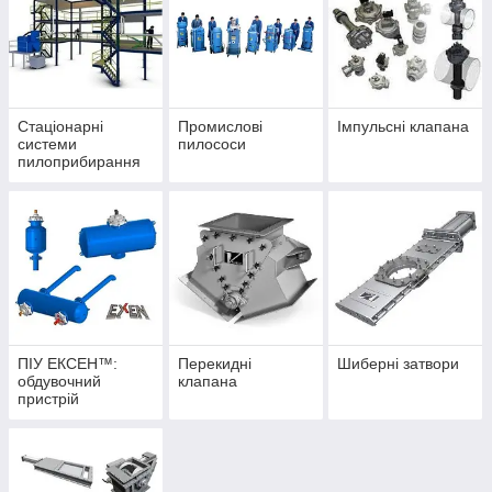
Стаціонарні
Промислові
Імпульсні клапана
системи
пилососи
пилоприбирання
ПІУ ЕКСЕН™:
Перекидні
Шиберні затвори
обдувочний
клапана
пристрій