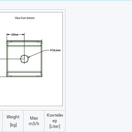
Контейн
Weight
Max
ер
m3/h
[kg]
[Liter]