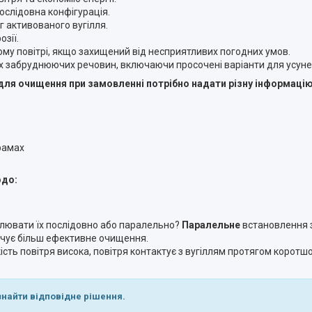
ослідовна конфігурація.
кг активованого вугілля.
озії.
тому повітрі, якщо захищений від несприятливих погодних умов.
х забруднюючих речовин, включаючи просочені варіанти для усунен
для очищення при замовленні потрібно надати різну інформацію
грамах
одо:
овлювати їх послідовно або паралельно?
Паралельне
встановлення 
чує більш ефективне очищення.
сть повітря висока, повітря контактує з вугіллям протягом коротшо
знайти відповідне рішення.