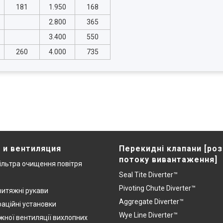
181
1.950
168
2.800
365
3.400
550
260
4.000
735
 и вентиляция
Перекидні клапани [ро
потоку вивантаження]
ільтра очищення повітря
Seal Tite Diverter™
Pivoting Chute Diverter™
витяжні рукави
Aggregate Diverter™
раційні установки
Wye Line Diverter™
жної вентиляції вихлопних