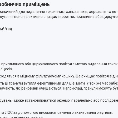
иробничих приміщень
изначений для видалення токсичних газів, запахів, аерозолів та лет
вугілля, воно ефективно очищає зворотне, припливне або циркулю
0 м³/год
припливного або циркулюючого повітря з метою видалення токсични
оцесів.
находяться в міцному фільтруючому кошику. Це очищає повітря від
ять ці гранули вугілля ефективними для цієї мети. У той же час заб
изначають, які речовини очищаються. Наприклад, гранули можуть бу
тосувань і може встановлюватися окремо, паралельно або послідов
в та ЛОС за допомогою високонаповненого активованого вугілля.
ітря та економію енергії.