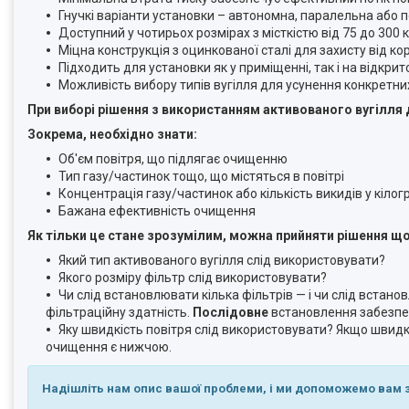
Гнучкі варіанти установки – автономна, паралельна або п
Доступний у чотирьох розмірах з місткістю від 75 до 300 
Міцна конструкція з оцинкованої сталі для захисту від кор
Підходить для установки як у приміщенні, так і на відкри
Можливість вибору типів вугілля для усунення конкретни
При виборі рішення з використанням активованого вугілля 
Зокрема, необхідно знати:
Об'єм повітря, що підлягає очищенню
Тип газу/частинок тощо, що містяться в повітрі
Концентрація газу/частинок або кількість викидів у кіло
Бажана ефективність очищення
Як тільки це стане зрозумілим, можна прийняти рішення щ
Який тип активованого вугілля слід використовувати?
Якого розміру фільтр слід використовувати?
Чи слід встановлювати кілька фільтрів — і чи слід встан
фільтраційну здатність.
Послідовне
встановлення забезпе
Яку швидкість повітря слід використовувати? Якщо швидкі
очищення є нижчою.
Надішліть нам опис вашої проблеми, і ми допоможемо вам 