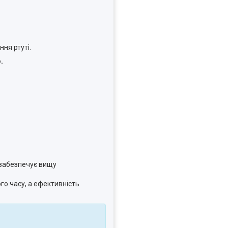
ня ртуті.
.
забезпечує вищу
го часу, а ефективність