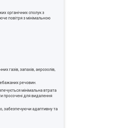
ких органічних сполук з
юче повітря з мінімальною
х газів, запахів, аерозолів,
 небажаних речовин.
езпечується мінімальна втрата
ти просочені для видалення
но, забезпечуючи адаптивну та