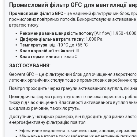
Промисловий фільтр GFC для вентиляції в
Промисловий фільтр GFC
- це надійний фільтруючий блок, пр
промислових повітряних потоків. Використовуючи активоване 
втратою тиску.
Рекомендована швидкість потоку
[Air flow] 1.950 -4.00
Диференціальна втрата тиску:
1.000 Pa
Температура:
від -10 °C до +65 °C
Клас корозійної стійкості:
III
Клас герметичності:
клас C
ЗАСТОСУВАННЯ:
Geovent GFC — це фільтруючий блок для очищення зворотного, 
летючих органічних сполук тощо з промислових виробничих пр
Повітря проходить через гранули активованого вугілля, які з
Циліндрична форма гранул вугілля і їх висока пористість робл
тиску під час очищення. Властивості активованого вугілля в
шкідливих речовин, таких як ртуть.
Доступний у чотирьох розмірах, він підходить для різних зас
енергоефективну фільтрацію повітря.
Ефективне видалення токсичних газів, запахів, аерозолі
Мінімальна втрата тиску забезпечує ефективний потік пов