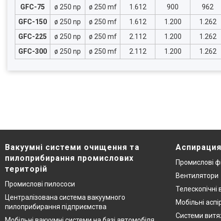
GFC-75
ø 250 np
ø 250 mf
1.612
900
962
GFC-150
ø 250 np
ø 250 mf
1.612
1.200
1.262
GFC-225
ø 250 np
ø 250 mf
2.112
1.200
1.262
GFC-300
ø 250 np
ø 250 mf
2.112
1.200
1.262
Вакуумні системи очищення та
Аспирация
пилоприбирання промислових
Промислові ф
територій
Вентилятори
Промислові пилососи
Телескопічні 
Централізована система вакуумного
Мобільні аспі
пилоприбирання підприємства
Системи витя
Мобільні вакуумні системи на базі автомобіля