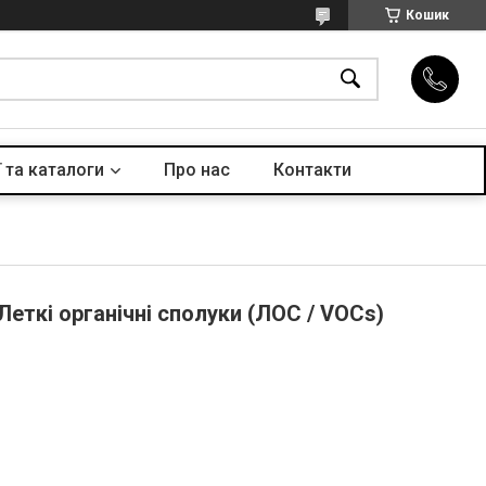
Кошик
 та каталоги
Про нас
Контакти
 Леткі органічні сполуки (ЛОС / VOCs)